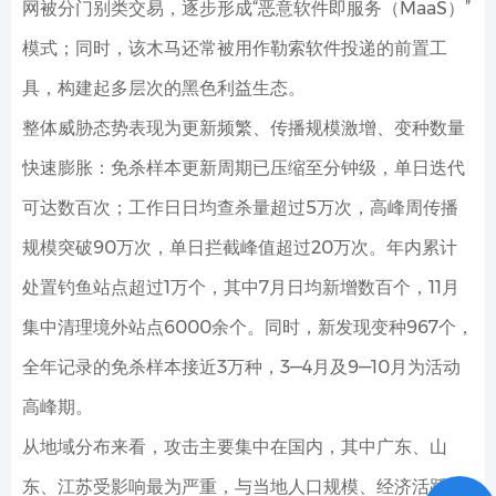
网被分门别类交易，逐步形成“恶意软件即服务（MaaS）”
模式；同时，该木马还常被用作勒索软件投递的前置工
具，构建起多层次的黑色利益生态。
整体威胁态势表现为更新频繁、传播规模激增、变种数量
快速膨胀：免杀样本更新周期已压缩至分钟级，单日迭代
可达数百次；工作日日均查杀量超过5万次，高峰周传播
规模突破90万次，单日拦截峰值超过20万次。年内累计
处置钓鱼站点超过1万个，其中7月日均新增数百个，11月
集中清理境外站点6000余个。同时，新发现变种967个，
全年记录的免杀样本接近3万种，3—4月及9—10月为活动
高峰期。
从地域分布来看，攻击主要集中在国内，其中广东、山
东、江苏受影响最为严重，与当地人口规模、经济活跃度