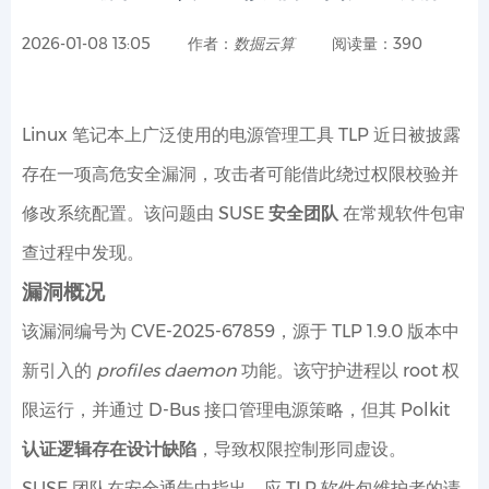
2026-01-08 13:05
作者：
数掘云算
阅读量：390
Linux 笔记本上广泛使用的电源管理工具
TLP
近日被披露
存在一项高危安全漏洞，攻击者可能借此绕过权限校验并
修改系统配置。该问题由
SUSE 安全团队
在常规软件包审
查过程中发现。
漏洞概况
该漏洞编号为
CVE-2025-67859
，源于 TLP
1.9.0
版本中
新引入的
profiles daemon
功能。该守护进程以 root 权
限运行，并通过 D-Bus 接口管理电源策略，但其
Polkit
认证逻辑存在设计缺陷
，导致权限控制形同虚设。
SUSE 团队在安全通告中指出，应 TLP 软件包维护者的请