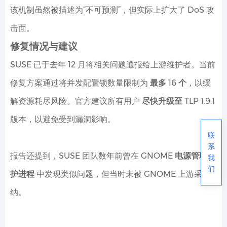
该机制虽然被描述为“不可预测”，但实际上扩大了 DoS 攻
击面。
修复情况与建议
SUSE 已于去年 12 月将相关问题通报给上游维护者。当前
修复方案通过将并发配置锁数量限制为
最多 16 个
，以缓
解资源耗尽风险。官方建议所有用户
尽快升级至 TLP 1.9.1
版本，以避免受到漏洞影响。
联
系
报告还提到，SUSE 团队数年前曾在
GNOME 电源管理守
我
们
护进程
中发现类似问题，但当时未被 GNOME 上游采
纳。