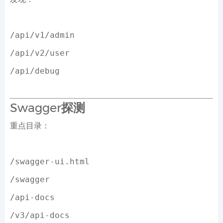
/api/v1/admin
/api/v2/user
/api/debug
Swagger探测
重点目录：
/swagger-ui.html
/swagger
/api-docs
/v3/api-docs