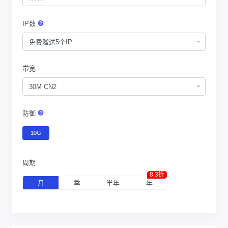
IP数
免费赠送5个IP
带宽
30M CN2
防御
10G
周期
8.3折
月
季
半年
年